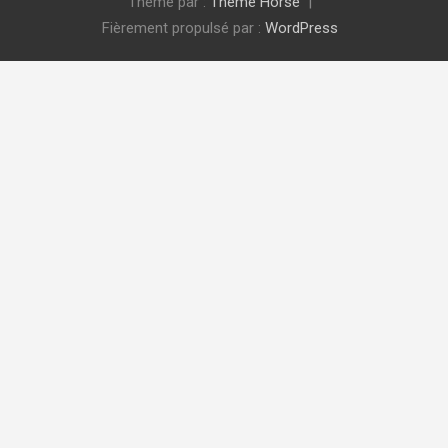
Thème par :
Theme Horse
Fièrement propulsé par :
WordPress